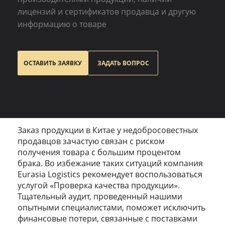
Разное
лицензий и сертификатов продавца и другую
информацию о товаре
Эконом-доставка
Все кейсы
ОСТАВИТЬ ЗАЯВКУ
ЗАДАТЬ ВОПРОС
Заказ продукции в Китае у недобросовестных
продавцов зачастую связан с риском
получения товара с большим процентом
брака. Во избежание таких ситуаций компания
Eurasia Logistics рекомендует воспользоваться
услугой «Проверка качества продукции».
Тщательный аудит, проведенный нашими
опытными специалистами, поможет исключить
финансовые потери, связанные с поставками