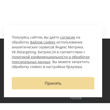
Пользуясь сайтом, вы даете
согласие
на
обработку
файлов cookies
использование
аналитических сервисов Яндекс Метрика,
VK.Retargeting, Битрикс24 в соответствии с
Компания
Кейсы
политикой конфиденциальности и обработки
персональных данных
. Вы можете запретить
обработку cookies в настройках браузера.
О компании
Оборудование
Партнеры
Проектные грузы
Вакансии
Электроника
Принять
Сотрудники
Спецтехника
Реестр СВХ и ТС
Запчасти
Разное