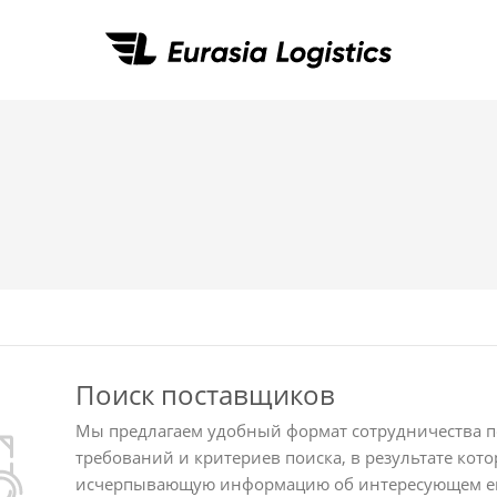
тая
воды в Китай
Китая
ков
 Китай
габаритных
ва продукции
упаковка
из Китая по мосту
нск
Поиск поставщиков
а из Китая
Мы предлагаем удобный формат сотрудничества по
требований и критериев поиска, в результате кото
исчерпывающую информацию об интересующем его 
 из Китая