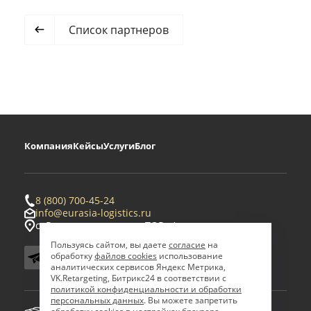
Список партнеров
Компания
Кейсы
Услуги
Блог
8 (800) 700-45-24
info@eurasia-logistics.ru
с. Ровное, территория ТОР «Амурская»
Пользуясь сайтом, вы даете
согласие
на
обработку
файлов cookies
использование
аналитических сервисов Яндекс Метрика,
VK.Retargeting, Битрикс24 в соответствии с
политикой конфиденциальности и обработки
персональных данных
. Вы можете запретить