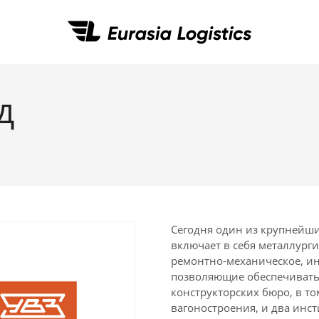
тая
воды в Китай
д
Китая
ков
 Китай
габаритных
ва продукции
упаковка
из Китая по мосту
нск
Сегодня один из крупнейш
включает в себя металлург
ремонтно-механическое, ин
а из Китая
позволяющие обеспечивать
конструкторских бюро, в то
вагоностроения, и два инс
 из Китая