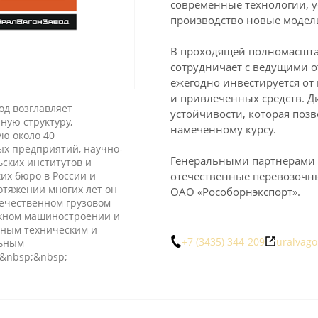
современные технологии, у
производство новые модели
 из Китая
В проходящей полномасшта
сотрудничает с ведущими 
ежегодно инвестируется от
и привлеченных средств. Д
од возглавляет
устойчивости, которая поз
ную структуру,
намеченному курсу.
ю около 40
х предприятий, научно-
Генеральными партнерами 
ьских институтов и
их бюро в России и
отечественные перевозочн
отяжении многих лет он
ОАО «Рособорнэкспорт».
течественном грузовом
жном машиностроении и
ным техническим и
+7 (3435) 344-209
uralvago
льным
&nbsp;&nbsp;