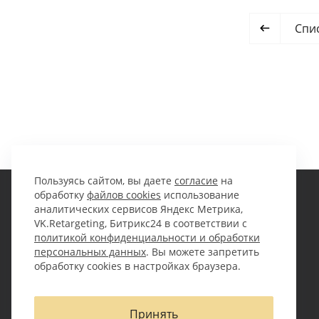
Спи
Пользуясь сайтом, вы даете
согласие
на
обработку
файлов cookies
использование
аналитических сервисов Яндекс Метрика,
Компания
Кейсы
VK.Retargeting, Битрикс24 в соответствии с
политикой конфиденциальности и обработки
персональных данных
. Вы можете запретить
О компании
Оборудование
обработку cookies в настройках браузера.
Партнеры
Проектные грузы
Вакансии
Электроника
Сотрудники
Спецтехника
Принять