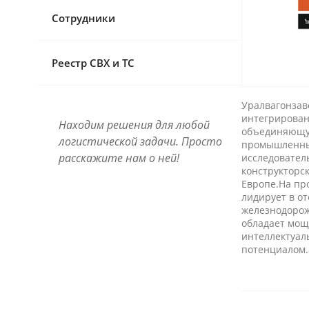
Разное
Сотрудники
Эконом-доставка
Все кейсы
Реестр СВХ и ТС
Уралвагонзав
интегрирован
Находим решения для любой
объединяющу
логистической задачи. Просто
промышленны
расскажите нам о ней!
исследовател
конструкторск
Европе.На пр
лидирует в о
железнодоро
обладает мощ
интеллектуа
потенциалом.