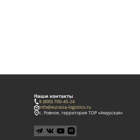
Наши контакты
8 (800) 700-45-24
info@eurasia-logistics.ru
с. Ровное, территория ТОР «Амурская»