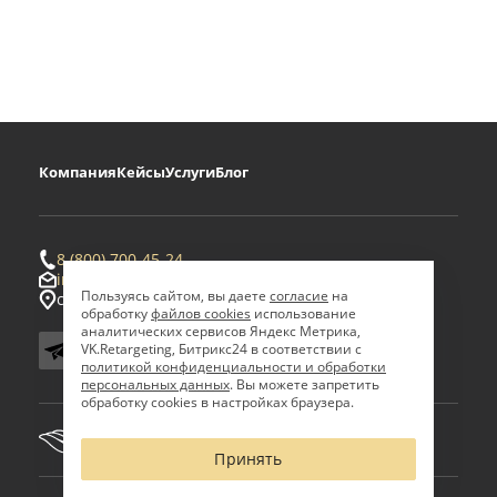
Компания
Кейсы
Услуги
Блог
8 (800) 700-45-24
info@eurasia-logistics.ru
Пользуясь сайтом, вы даете
согласие
на
с. Ровное, территория ТОР «Амурская»
обработку
файлов cookies
использование
аналитических сервисов Яндекс Метрика,
VK.Retargeting, Битрикс24 в соответствии с
политикой конфиденциальности и обработки
персональных данных
. Вы можете запретить
обработку cookies в настройках браузера.
Принять