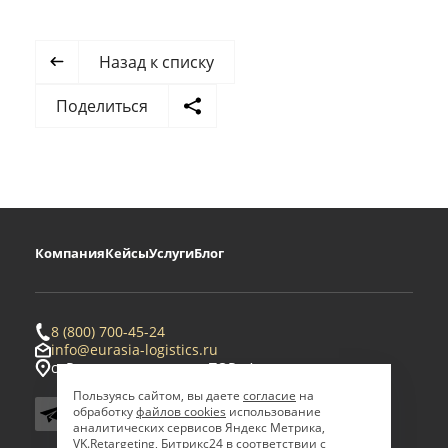
Назад к списку
Поделиться
Компания
Кейсы
Услуги
Блог
8 (800) 700-45-24
info@eurasia-logistics.ru
с. Ровное, территория ТОР «Амурская»
Пользуясь сайтом, вы даете
согласие
на
обработку
файлов cookies
использование
аналитических сервисов Яндекс Метрика,
VK.Retargeting, Битрикс24 в соответствии с