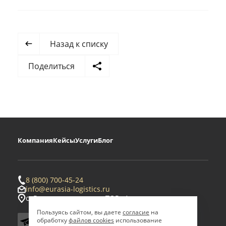
Назад к списку
Поделиться
Компания
Кейсы
Услуги
Блог
8 (800) 700-45-24
info@eurasia-logistics.ru
с. Ровное, территория ТОР «Амурская»
Пользуясь сайтом, вы даете
согласие
на
обработку
файлов cookies
использование